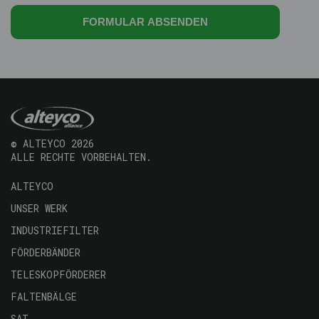
© ALTEYCO 2026
ALLE RECHTE VORBEHALTEN.
Navegación
ALTEYCO
principal
UNSER WERK
INDUSTRIEFILTER
FÖRDERBÄNDER
TELESKOPFÖRDERER
FALTENBÄLGE
SAT