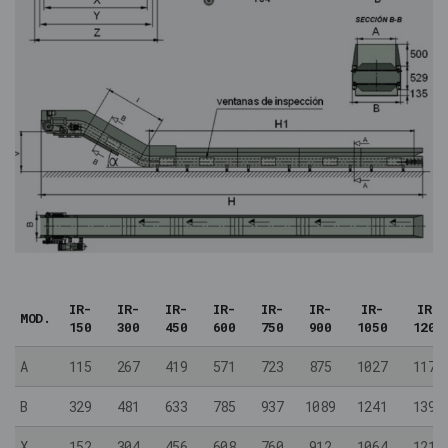
IR-
IR-
IR-
IR-
IR-
IR-
IR-
IR-
MOD.
150
300
450
600
750
900
1050
1200
A
115
267
419
571
723
875
1027
1179
B
329
481
633
785
937
1089
1241
1393
X
152
304
456
608
760
912
1064
1216