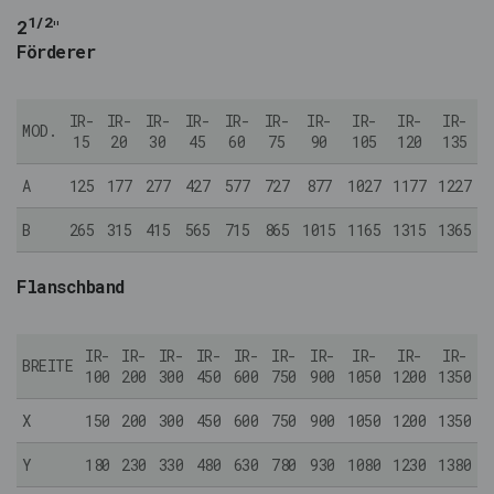
1/2
2
"
Förderer
IR-
IR-
IR-
IR-
IR-
IR-
IR-
IR-
IR-
IR-
MOD.
15
20
30
45
60
75
90
105
120
135
A
125
177
277
427
577
727
877
1027
1177
1227
B
265
315
415
565
715
865
1015
1165
1315
1365
Flanschband
IR-
IR-
IR-
IR-
IR-
IR-
IR-
IR-
IR-
IR-
BREITE
100
200
300
450
600
750
900
1050
1200
1350
X
150
200
300
450
600
750
900
1050
1200
1350
Y
180
230
330
480
630
780
930
1080
1230
1380