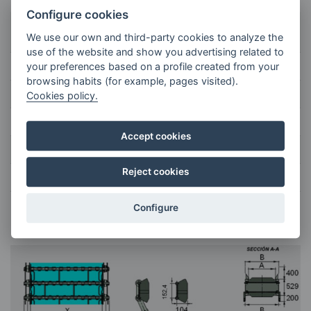
Configure cookies
TC-
TC-
TC-
TC-
TC-
TC-
TC-
TC-
MOD.
We use our own and third-party cookies to analyze the
150
300
450
600
750
900
1050
1200
use of the website and show you advertising related to
A
119
269
419
569
719
869
1019
1169
your preferences based on a profile created from your
browsing habits (for example, pages visited).
B
298
448
598
748
898
1048
1198
1348
Cookies policy.
X
150
300
450
600
750
900
1050
1200
Accept cookies
Y
204
354
504
854
804
854
1104
1254
Reject cookies
Z
267
417
567
717
867
1017
1167
1317
Configure
”
Kettensteil 6