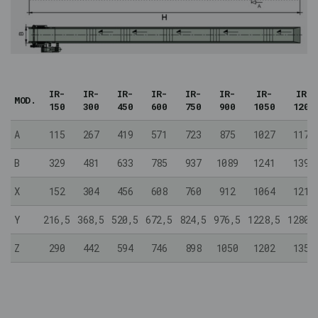
IR-
IR-
IR-
IR-
IR-
IR-
IR-
IR-
MOD.
150
300
450
600
750
900
1050
1200
A
115
267
419
571
723
875
1027
1179
B
329
481
633
785
937
1089
1241
1393
X
152
304
456
608
760
912
1064
1216
Y
216,5
368,5
520,5
672,5
824,5
976,5
1228,5
1280,
Z
290
442
594
746
898
1050
1202
1354