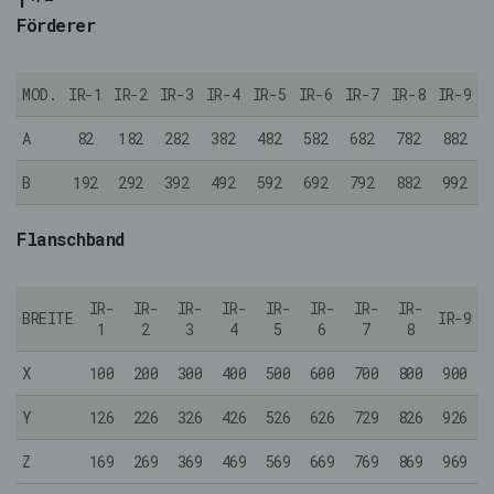
1
"
Förderer
MOD.
IR-1
IR-2
IR-3
IR-4
IR-5
IR-6
IR-7
IR-8
IR-9
A
82
182
282
382
482
582
682
782
882
B
192
292
392
492
592
692
792
882
992
Flanschband
IR-
IR-
IR-
IR-
IR-
IR-
IR-
IR-
BREITE
IR-9
1
2
3
4
5
6
7
8
X
100
200
300
400
500
600
700
800
900
Y
126
226
326
426
526
626
729
826
926
Z
169
269
369
469
569
669
769
869
969