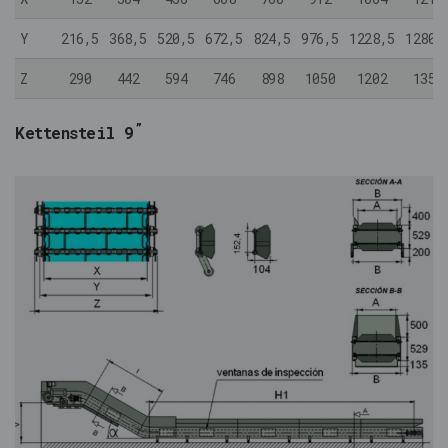
Y
216,5
368,5
520,5
672,5
824,5
976,5
1228,5
1280,
Z
290
442
594
746
898
1050
1202
1354
”
Kettensteil 9