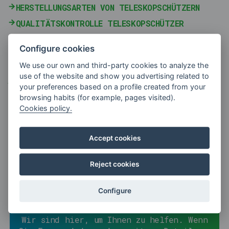
HERSTELLUNGSARTEN VON TELESKOPSCHÜTZERN
QUALITÄTSKONTROLLE TELESKOPSCHÜTZER
TELESKOPSCHÜTZE
Configure cookies
TELESKOPISCHER SCHUTZ
We use our own and third-party cookies to analyze the
TELESKOPISCHE SCHUTZVORRICHTUNGEN AUS
use of the website and show you advertising related to
STAHL
your preferences based on a profile created from your
TYPEN VON KOMPONENTEN FÜR
browsing habits (for example, pages visited).
TELESKOPSCHUTZVORRICHTUNGEN
Cookies policy.
SCHUTZVORRICHTUNGEN FÜR DREHMASCHINEN
Accept cookies
Reject cookies
MÖCHTEN SIE MEHR
INFORMATIONEN?
Configure
Wir sind hier, um Ihnen zu helfen. Wenn